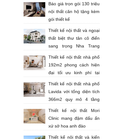
kế nội thất
Báo giá trọn gói 130 triệu
nội thất căn hộ tặng kèm
gói thiết kế
Thiết kế nội thất và ngoại
thất biệt thư tân cô điển
sang trọng Nha Trang
Anh Thịnh
Thiết kế nội thất nhà phố
192m2 phong cách hiện
đại tối ưu kinh phí tại
thành phố Bà Rịa - Anh Huy
Thiết kế nội thất nhà phố
Lavida với tổng diện tích
366m2 quy mô 4 tầng
theo phong cách hiện đại tông sáng
Thiết kế nội thất Mori
sang trọng
Clinic mang đậm dấu ấn
xứ sở hoa anh đào
Thiết kế nội thất và kiến