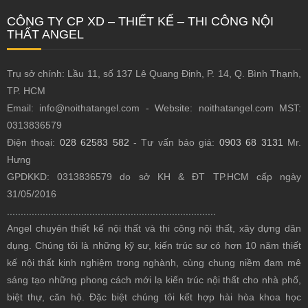
CÔNG TY CP XD – THIẾT KẾ – THI CÔNG NỘI
THẤT ANGEL
Trụ sở chính: Lầu 11, số 137 Lê Quang Định, P. 14, Q. Bình Thạnh,
TP. HCM
Email: info@noithatangel.com - Website: noithatangel.com MST:
0313836579
Điện thoại:
028 62583 582
- Tư vấn báo giá:
0903 68 3131
Mr.
Hưng
GPDKKD: 0313836579 do sở KH & ĐT TP.HCM cấp ngày
31/05/2016
............................................................................
Angel chuyên thiết kế nội thất
và thi công nội thất, xây dựng dân
dụng. Chúng tôi là những kỹ sư, kiến trúc sư có hơn 10 năm thiết
kế nội thất kinh nghiệm trong nghành, cùng chung niềm đam mê
sáng tạo những phong cách mới lạ kiến trúc nội thất cho nhà phố,
biệt thự, căn hộ. Đặc biệt chúng tôi kết hợp hài hòa khoa học