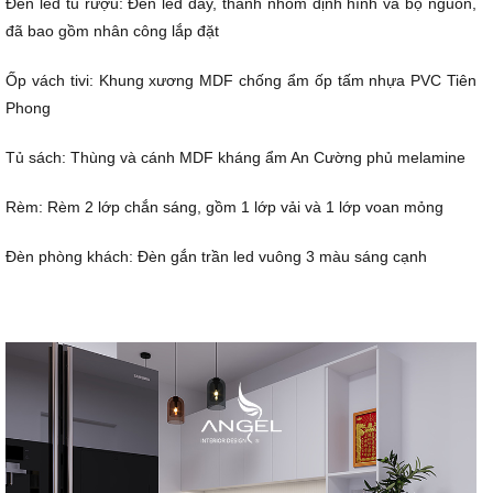
Đèn led tủ rượu: Đèn led dây, thanh nhôm định hình và bộ nguồn,
đã bao gồm nhân công lắp đặt
Ốp vách tivi: Khung xương MDF chống ẩm ốp tấm nhựa PVC Tiên
Phong
Tủ sách: Thùng và cánh MDF kháng ẩm An Cường phủ melamine
Rèm: Rèm 2 lớp chắn sáng, gồm 1 lớp vải và 1 lớp voan mỏng
Đèn phòng khách: Đèn gắn trần led vuông 3 màu sáng cạnh